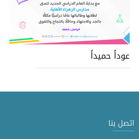
عوداً حميداً
اتصل بنا